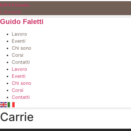
Vai
0,00
€
0
Carrello
al
Account
contenuto
Guido Faletti
Lavoro
Eventi
Chi sono
Corsi
Contatti
Lavoro
Eventi
Chi sono
Corsi
Contatti
Carrie