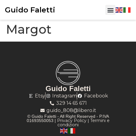
Guido Faletti
Chi sono
Margot
Guido Faletti
Etsy
Instagram
Facebook
329 14 65 671
guido_808@libero.it
© Guido Faletti - All Right Reserved - P.IVA
Privacy Policy
Termini e
01693550053 |
|
condizioni